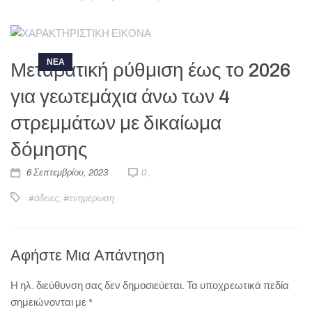
ΝΕΑ
Μεταβατική ρύθμιση έως το 2026
για γεωτεμάχια άνω των 4
στρεμμάτων με δικαίωμα
δόμησης
6 Σεπτεμβρίου, 2023
0 ,
#άδειες
,
#ενημέρωση
Αφήστε Μια Απάντηση
Η ηλ. διεύθυνση σας δεν δημοσιεύεται.
Τα υποχρεωτικά πεδία
σημειώνονται με
*