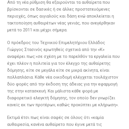
Από τη νέα ρύθμιση θα εξαιρούνται τα αυθαίρετα που
βρίσκονται σε δασικές ή σε άλλες προστατευόμενες
περιοχές, όπως αιγιαλούς και δάση ενώ αποκλείεται η
τακτοποίηση αυθαιρέτων νέας γενιάς, που ανεγέρθηκαν
μετά το 2011 και μέχρι σήμερα.
Ο πρόεδρος του Τεχνικού Επιμελητήριου Ελλάδος
Γιώργος Στασινός ερωτηθείς σχετικά από την «Κ»
αναφέρει πως:«σε σχέση με το παρελθόν τα εργαλεία που
έχει πλέον η πολιτεία για τον έλεγχο της αυθαίρετης
δόμησης, είτε σε μεγάλα είτε σε μικρά ακίνητα, είναι
πολλαπλάσια. Κάθε νέα οικοδομή ελέγχεται τουλάχιστον
δύο φορές από την έκδοση της άδειας για την εφαρμογή
της στην κατασκευή. Και μάλιστα κάθε φορά με
διαφορετικό ελεγκτή δόμησης, τον οποίο δεν γνωρίζει
κανείς εκ των προτέρων, καθώς προκύπτει με κλήρωση».
Εκτιμά έτσι πως είναι σαφές σε όλους ότι «καμία
αυθαιρεσία, κανένα αυθαίρετο που έγινε μετά τις