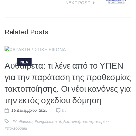
NEXT POST
Related Posts
ΝΕΑ
Αυθαίρετα: τι λένε από το ΥΠΕΝ
για την παράταση της προθεσμίας
τακτοποίησης. Οι νέοι κανόνες για
την εκτός σχεδίου δόμηση
15 Δεκεμβρίου, 2025
0 ,
#Αυθαιρετα
,
#ενημέρωση
,
#ηλεκτονικήταυτότητακτιρίου
,
#πολεοδομία