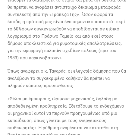
θα πρέπει να αγοράσει αντίστοιχο δικαίωμα μεταφοράς
συντελεστή από την «Τράπεζα Γης». Όσον αφορά τα
έσοδα, η πρότασή μας είναι ένα σημαντικό ποσοστό -περί
το 60%όσων συγκεντρωθούν να αποδίδονται σε ειδικό
λογαριασμό στο Πράσινο Ταμείο και από εκεί στους
δήμους αποκλειστικά για ρυμοτομικές απαλλοτριώσεις,
για την εφαρμογή παλαιών σχεδίων πόλεως (προ του
1983) που καρκινοβατούν».
Όπως αναφέρει ο κ. Ταγαράς, οι ελεγκτές δόμησης που θα
αναλάβουν το συγκεκριμένο καθήκον θα πρέπει να
πληρούν κάποιες προϋποθέσεις.
«Θέλουμε έμπειρους, ώριμους μηχανικούς, δηλαδή με
αποδεδειγμένη προϋπηρεσία. Εξετάζουμε το ενδεχόμενο
οι μηχανικοί αυτοί να περνούν προηγουμένως από μια
εκπαίδευση, όπως γίνεται με τους ενεργειακούς
επιθεωρητές». Η ρύθμιση αναμένεται να κατατεθεί στη
Βουλή πριν από το τέλος του έτους.