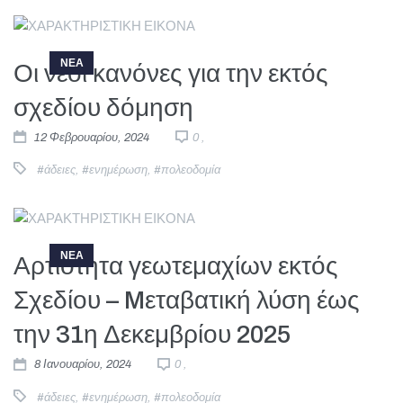
ΝΕΑ
Οι νέοι κανόνες για την εκτός
σχεδίου δόμηση
12 Φεβρουαρίου, 2024
0 ,
#άδειες
,
#ενημέρωση
,
#πολεοδομία
ΝΕΑ
Αρτιότητα γεωτεμαχίων εκτός
Σχεδίου – Mεταβατική λύση έως
την 31η Δεκεμβρίου 2025
8 Ιανουαρίου, 2024
0 ,
#άδειες
,
#ενημέρωση
,
#πολεοδομία