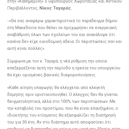
στην «Καθημερινή» ο υφυπουργός Χωροταξίας και Αστικού
Περιβάλλοντος,
Νίκος Ταγαράς.
-«Θα σας αναφέρω χαρακτηριστικά το παράδειγμα δήμου
στη Μακεδονία που θέλει να προχωρήσει σε ενεργειακή
αναβάθμιση όλων των σχολείων του και ανακάλυψε ότι
κανένα δεν είχε οικοδομική άδεια. Οι περιπτώσεις σαν και
αυτή είναι πολλές».
Σύμφωνα με τον κ. Ταγαρά, η νέα ρύθμιση την οποία
επεξεργάζεται αυτή την περίοδο η ηγεσία του υπουργείου
θα έχει ορισμένες βασικές διαφοροποιήσεις.
«Κάθε αίτηση υπαγωγής θα ελέγχεται από ελεγκτή
δόμησης πριν οριστικοποιηθεί. Ο έλεγχος δεν θα γίνεται
δειγματοληπτικά, αλλά στο 100% των περιπτώσεων. Με
την καταβολή του προστίμου, που θα είναι επαυξημένο, ο
ιδιοκτήτης του κτίσματος θα εξασφαλίζει τη διατήρησή
του για 30 έτη. Αν στο διάστημα αυτό αποφασίσει ότι
επιθυμεί να διατηρηθεί το κτίριο και μετά την 30ετία, τότε