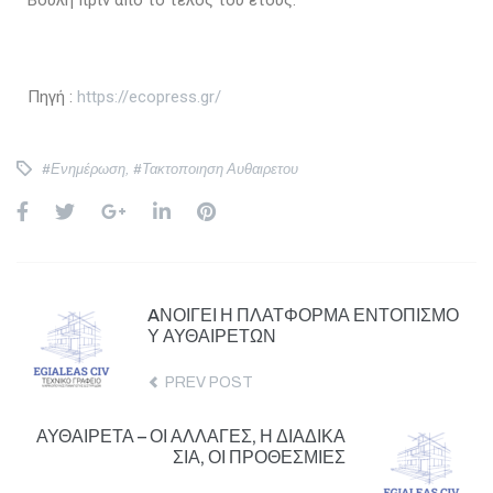
Πηγή :
https://ecopress.gr/
#ενημέρωση
,
#Τακτοποιηση Αυθαιρετου
AΝΟΊΓΕΙ Η ΠΛΑΤΦΌΡΜΑ ΕΝΤΟΠΙΣΜΟ
Ύ ΑΥΘΑΙΡΈΤΩΝ
PREV POST
ΑΥΘΑΊΡΕΤΑ – ΟΙ ΑΛΛΑΓΈΣ, Η ΔΙΑΔΙΚΑ
ΣΊΑ, ΟΙ ΠΡΟΘΕΣΜΊΕΣ