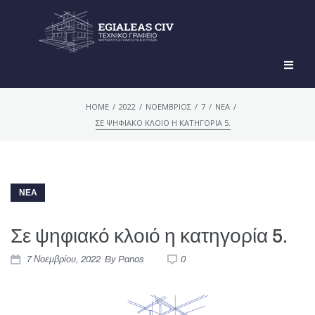
/
/
/
/
/
HOME
2022
ΝΟΈΜΒΡΙΟΣ
7
ΝΕΑ
ΣΕ ΨΗΦΙΑΚΌ ΚΛΟΙΌ Η ΚΑΤΗΓΟΡΊΑ 5.
ΝΕΑ
Σε ψηφιακό κλοιό η κατηγορία 5.
7 Νοεμβρίου, 2022
By
Panos
0