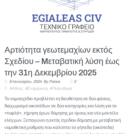
Αρτιότητα γεωτεμαχίων εκτός
Σχεδίου – Mεταβατική λύση έως
την 31η Δεκεμβρίου 2025
8 Ιανουαρίου, 2024
By
Panos
0
#άδειες
,
#ενημέρωση
,
#πολεοδομία
Το νομοσχέδιο προβλέπει τη διευθέτηση σε δύο φάσεις,
διαχωρισμό οικοπέδων σε δύο κατηγορίες και λύση για τα
«τυφλά», τήρηση όρων δόμησης με όρους και νέο μοντέλο
ελέγχων.Ξεπαγώνει η εκτός σχεδίου δόμηση με μεταβατική
νομοθετική ρύθμιση που καλύπτει τα γήπεδα (οικόπεδα)